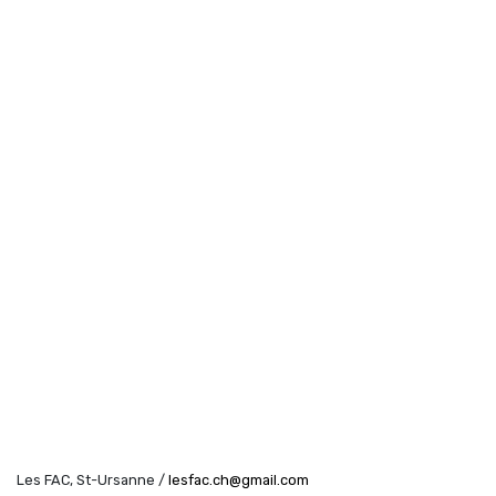
Arnaud Blondel et Roméo Bron Bi
Aude Barrio et Barbara Meuli
Audrey La Delfa
Aurélia Vuillermoz et Julienne Jattiot
Bettina Diel
Carole Schafroth
Caroline Schindelholz
Charlotte Riondel
Chengbei Duan
Claire Dessimoz et Bruno Robyr
Compagnie TDU
Danaé Leitenberg
David Meroni
Davide-Christelle Sanvee
Delphine Depres
Donatien Thiévent
Emilie Girardin, Chema Egea et Robert Torche
Eva Zornio
Les FAC, St-Ursanne /
lesfac.ch@gmail.com
FAC OFF