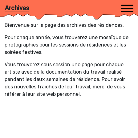
Archives
Bienvenue sur la page des archives des résidences.
Pour chaque année, vous trouverez une mosaïque de
photographies pour les sessions de résidences et les
soirées festives.
Vous trouverez sous session une page pour chaque
Trier par :
artiste avec de la documentation du travail réalisé
Artistes (A-Z)
/
Sessions
pendant les deux semaines de résidence. Pour avoir
des nouvelles fraîches de leur travail, merci de vous
référer à leur site web personnel.
Agathe Frasson-Cochet
Andrea Sanchez
Anna et Léon
Annette De Pover
Antoine Rubin
Anya Kravchenko