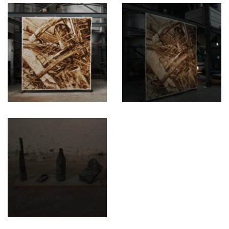
Arnaud Blondel et Roméo Bron Bi
Aude Barrio et Barbara Meuli
Audrey La Delfa
Aurélia Vuillermoz et Julienne Jattiot
Bettina Diel
Carole Schafroth
Caroline Schindelholz
Charlotte Riondel
Chengbei Duan
Claire Dessimoz et Bruno Robyr
Compagnie TDU
Danaé Leitenberg
David Meroni
Davide-Christelle Sanvee
Delphine Depres
Donatien Thiévent
Emilie Girardin, Chema Egea et Robert Torche
Eva Zornio
FAC OFF