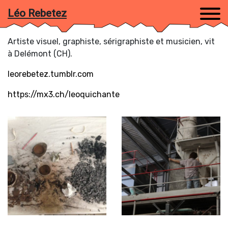
Léo Rebetez
Artiste visuel, graphiste, sérigraphiste et musicien, vit
à Delémont (CH).
leorebetez.tumblr.com
https://mx3.ch/leoquichante
Trier par :
Artistes (A-Z)
/
Sessions
Agathe Frasson-Cochet
Andrea Sanchez
Anna et Léon
Annette De Pover
Antoine Rubin
Anya Kravchenko