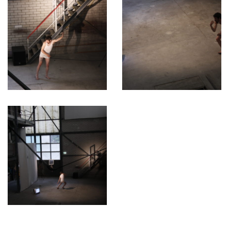
Félicien Riondel
Fernanda Sanchez Paredes
Fox Kijango
Frederico Ramos Lopes
Gabriel Arellano
Gaspar Narby
Gianmaria Zanda
Guillaume ‘Fuzz’ Lachat
Hors Contexte
Jasminka Stenz et Rowan Blockey
Jérémy Chevalier
Jérôme Fino et Carl Y.
Jessica Gafner
Jisung Hyun
Jonas
José Gsell
Judit Dömötör
Julien Palmilha