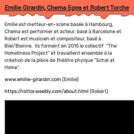
Emilie Girardin, Chema Egea et Robert Torche
Emilie est metteur-en-scène basée à Hambourg,
Chema est performer et acteur, basé à Barcelone et
Robert est musicien et compositeur, basé à
Biel/Bienne. Ils forment en 2015 le collectif “The
Homeliness Project” et travaillent ensemble à la
création de la pièce de théâtre phyique “Schal at
Tr
Home”.
Artistes (A-Z)
/
Se
www.emilie-girardin.com
(Emilie)
https://rottor.weebly.com/about.html
(Robert)
Agathe Frasson-Cochet
Andrea Sanchez
Anna et Léon
Annette De Pover
Antoine Rubin
Anya Kravchenko