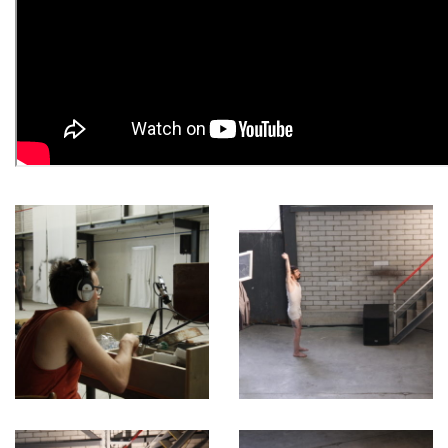
Arnaud Blondel et Roméo Bron Bi
Aude Barrio et Barbara Meuli
Audrey La Delfa
Aurélia Vuillermoz et Julienne Jattiot
Bettina Diel
Carole Schafroth
Caroline Schindelholz
Charlotte Riondel
Chengbei Duan
Claire Dessimoz et Bruno Robyr
Compagnie TDU
Danaé Leitenberg
David Meroni
Davide-Christelle Sanvee
Delphine Depres
Donatien Thiévent
Emilie Girardin, Chema Egea et Robert Torche
Eva Zornio
FAC OFF