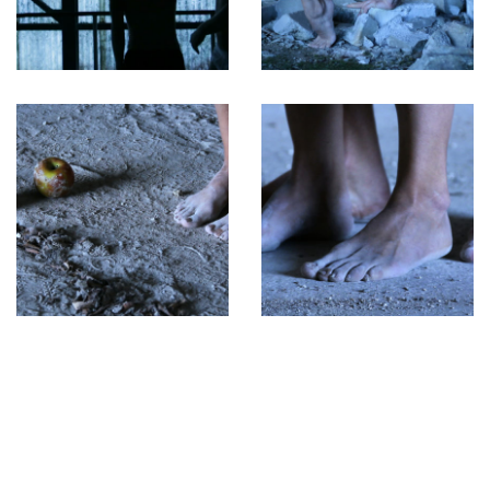
Félicien Riondel
Fernanda Sanchez Paredes
Fox Kijango
Frederico Ramos Lopes
Gabriel Arellano
Gaspar Narby
Gianmaria Zanda
Guillaume ‘Fuzz’ Lachat
Hors Contexte
Jasminka Stenz et Rowan Blockey
Jérémy Chevalier
Jérôme Fino et Carl Y.
Jessica Gafner
Jisung Hyun
Jonas
José Gsell
Judit Dömötör
Julien Palmilha