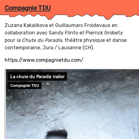
Compagnie TDU
Zuzana Kakalikova et Guillaumarc Froidevaux en
collaboration avec Sandy Flinto et Pierrick Grobety
pour
la Chute du Paradis
, théâtre physique et danse
contemporaine, Jura / Lausanne (CH).
https://www.compagnietdu.com/
Tr
Artistes (A-Z)
/
Se
Agathe Frasson-Cochet
Andrea Sanchez
Anna et Léon
Annette De Pover
Antoine Rubin
Anya Kravchenko