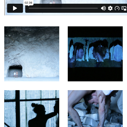
Arnaud Blondel et Roméo Bron Bi
Aude Barrio et Barbara Meuli
Audrey La Delfa
Aurélia Vuillermoz et Julienne Jattiot
Bettina Diel
Carole Schafroth
Caroline Schindelholz
Charlotte Riondel
Chengbei Duan
Claire Dessimoz et Bruno Robyr
Compagnie TDU
Danaé Leitenberg
David Meroni
Davide-Christelle Sanvee
Delphine Depres
Donatien Thiévent
Emilie Girardin, Chema Egea et Robert Torche
Eva Zornio
FAC OFF