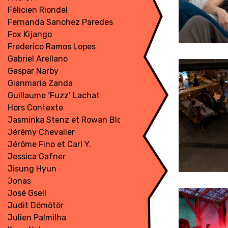
Félicien Riondel
Fernanda Sanchez Paredes
Fox Kijango
Frederico Ramos Lopes
Gabriel Arellano
Gaspar Narby
Gianmaria Zanda
Guillaume ‘Fuzz’ Lachat
Hors Contexte
Jasminka Stenz et Rowan Blockey
Jérémy Chevalier
Jérôme Fino et Carl Y.
Jessica Gafner
Jisung Hyun
Jonas
José Gsell
Judit Dömötör
Julien Palmilha