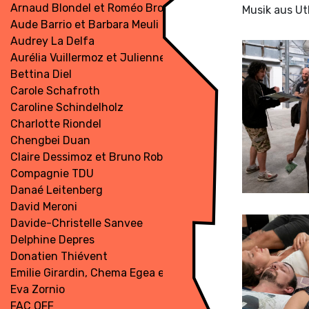
Arnaud Blondel et Roméo Bron Bi
Musik aus Ut
Aude Barrio et Barbara Meuli
Audrey La Delfa
Aurélia Vuillermoz et Julienne Jattiot
Bettina Diel
Carole Schafroth
Caroline Schindelholz
Charlotte Riondel
Chengbei Duan
Claire Dessimoz et Bruno Robyr
Compagnie TDU
Danaé Leitenberg
David Meroni
Davide-Christelle Sanvee
Delphine Depres
Donatien Thiévent
Emilie Girardin, Chema Egea et Robert Torche
Eva Zornio
FAC OFF