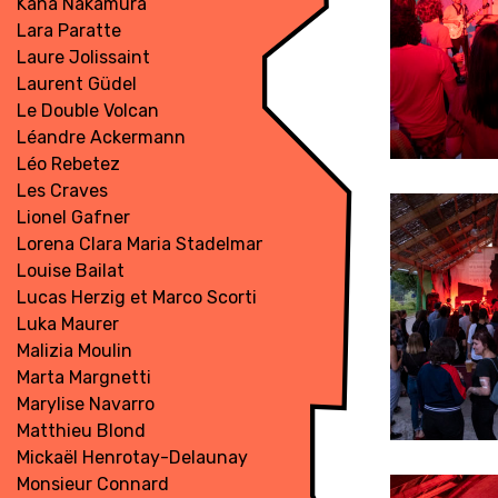
Kana Nakamura
Lara Paratte
Laure Jolissaint
Laurent Güdel
Le Double Volcan
Léandre Ackermann
Léo Rebetez
Les Craves
Lionel Gafner
Lorena Clara Maria Stadelmann
Louise Bailat
Lucas Herzig et Marco Scorti
Luka Maurer
Malizia Moulin
Marta Margnetti
Marylise Navarro
Matthieu Blond
Mickaël Henrotay-Delaunay
Monsieur Connard