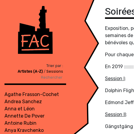
Soirée
Exposition, 
semaines de 
bénévoles qui
Pour chaque 
Trier par :
En 2019 :::::::
Artistes (A-Z)
/
Sessions
Session I
:
Dolphin Flig
Agathe Frasson-Cochet
Andrea Sanchez
Edmond Jeff
Anna et Léon
Session II
:
Annette De Pover
Antoine Rubin
Gängstgäng
Anya Kravchenko