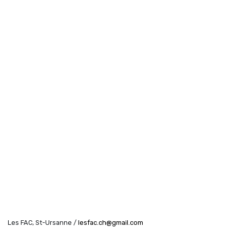
2015
Résidences
Soirées festives
Session I :
Nina Haab et Stefano De Ponti
Chengbei Duan
Kana Nakamura
Compagnie TDU
Hors Contexte
Guillaume ‘Fuzz’ Lachat
Léandre Ackermann
Bettina Diel
Session II :
Marta Margnetti
Laure Jolissaint
Danaé Leitenberg
Les FAC, St-Ursanne /
lesfac.ch@gmail.com
Léo Rebetez